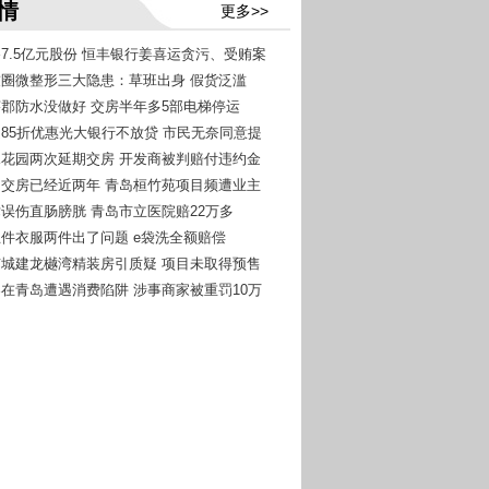
情
更多>>
吞7.5亿元股份 恒丰银行姜喜运贪污、受贿案
朋友圈微整形三大隐患：草班出身 假货泛滥
温莎郡防水没做好 交房半年多5部电梯停运
约定85折优惠光大银行不放贷 市民无奈同意提
秀水花园两次延期交房 开发商被判赔付违约金
延期交房已经近两年 青岛桓竹苑项目频遭业主
手术误伤直肠膀胱 青岛市立医院赔22万多
洗五件衣服两件出了问题 e袋洗全额赔偿
北京城建龙樾湾精装房引质疑 项目未取得预售
游客在青岛遭遇消费陷阱 涉事商家被重罚10万