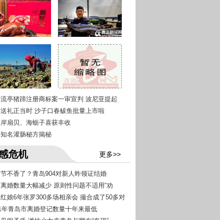
青岛流亭猪蹄注册商标案一审宣判 波尼亚提起
尝鲜送礼正当时 沙子口春鲅鱼批量上市啦
西海岸扇贝、海蛎子喜获丰收
青岛知名灌肠秘方揭秘
感危机
更多>>
情人节不香了？青岛904对新人昨领证结婚
青岛离婚数量大幅减少 原则性问题不适用“劝
益红娘6年张罗300多场相亲会 撮合成了50多对
021年青岛市离婚登记数量十年来最低