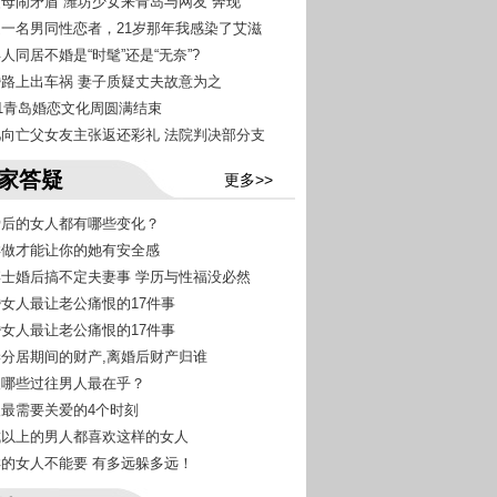
父母闹矛盾 潍坊少女来青岛与网友“奔现”
我是一名男同性恋者，21岁那年我感染了艾滋
年人同居不婚是“时髦”还是“无奈”?
离婚路上出车祸 妻子质疑丈夫故意为之
021青岛婚恋文化周圆满结束
女儿向亡父女友主张返还彩礼 法院判决部分支
家答疑
更多>>
恋爱后的女人都有哪些变化？
怎样做才能让你的她有安全感
女博士婚后搞不定夫妻事 学历与性福没必然
已婚女人最让老公痛恨的17件事
已婚女人最让老公痛恨的17件事
夫妻分居期间的财产,离婚后财产归谁
女人哪些过往男人最在乎？
女人最需要关爱的4个时刻
九成以上的男人都喜欢这样的女人
这样的女人不能要 有多远躲多远！