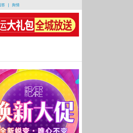
我答
|
舆情