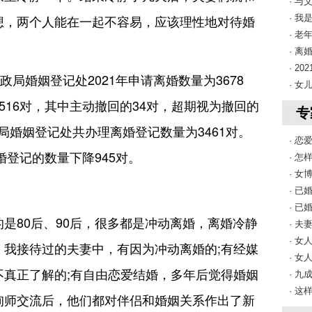
· 与
想，两个人能在一起不容易，应该理性地对待婚
· 
· 老
· 
· 2
局婚姻登记处2021年申请离婚数量为3678
· 
516对，其中主动撤回的34对，超期视为撤回的
专
民政局婚姻登记处共办理离婚登记数量为3461对。
· 
婚登记的数量下降945对。
· 
· 
· 
· 
的是80后、90后，很多都是冲动离婚，离婚冷静
· 
· 
。我接待过的夫妻中，有因为冲动离婚的;有经媒
· 
不真正了解的;有自由恋爱结婚，多年后觉得婚姻
· 
· 
询师交流后，他们都对伴侣和婚姻关系作出了新