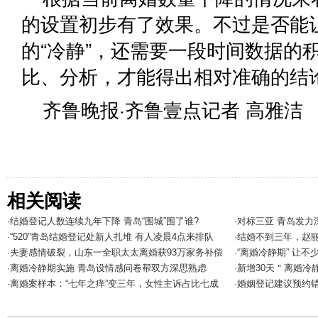
的设置初步有了效果。不过是否能
的“冷静”，还需要一段时间数据的
比、分析，才能得出相对准确的结
齐鲁晚报·齐鲁壹点记者 高雅洁
相关阅读
·结婚登记人数连续九年下降 青岛“围城”围了谁?
·对标三亚 青岛发
·“520”青岛结婚登记处新人扎堆 有人凌晨4点来排队
·结婚不到三年，赵
·夫妻感情破裂，山东一全职太太离婚获93万家务补偿
·“离婚冷静期” 让不
·离婚冷静期实施 青岛设情感问卷帮双方深思熟虑
·新增30天＂离婚冷
·离婚案样本：“七年之痒”变三年，女性主诉占比七成
·婚姻登记建议预约错