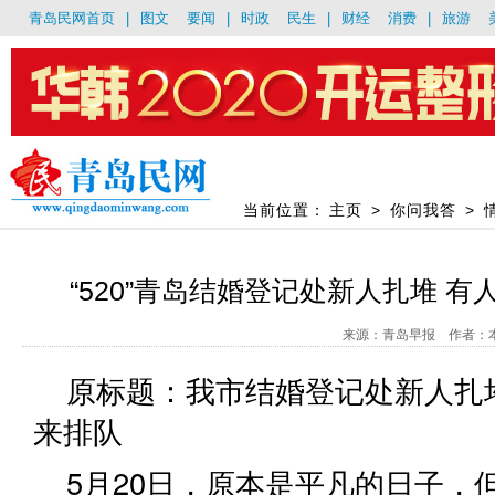
青岛民网首页
|
图文
要闻
|
时政
民生
|
财经
消费
|
旅游
当前位置：
主页
>
你问我答
>
“520”青岛结婚登记处新人扎堆 有
来源：青岛早报 作者：本报记
原标题：我市结婚登记处新人扎堆
来排队
5月20日，原本是平凡的日子，