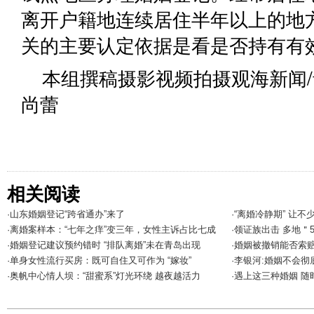
离开户籍地连续居住半年以上的地
关的主要认定依据是看是否持有有
本组撰稿摄影视频拍摄观海新闻/
尚蕾
相关阅读
·山东婚姻登记“跨省通办”来了
·“离婚冷静期” 让不
·离婚案样本：“七年之痒”变三年，女性主诉占比七成
·领证族出击 多地＂
·婚姻登记建议预约错时 “排队离婚”未在青岛出现
·婚姻被撤销能否索
·单身女性流行买房：既可自住又可作为 “嫁妆”
·李银河:婚姻不会彻
·奥帆中心情人坝：“甜蜜系”灯光环绕 越夜越活力
·遇上这三种婚姻 随