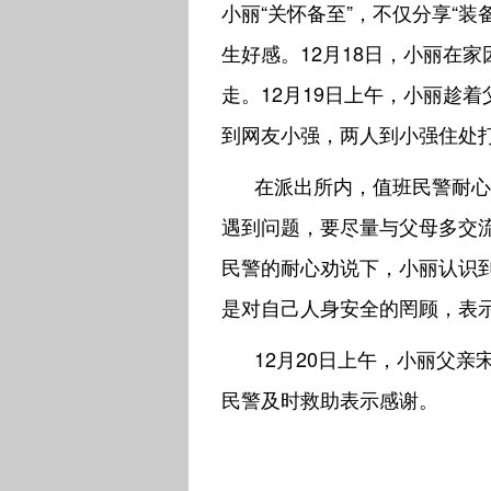
小丽“关怀备至”，不仅分享“装
生好感。12月18日，小丽在
走。12月19日上午，小丽趁
到网友小强，两人到小强住处
在派出所内，值班民警耐心
遇到问题，要尽量与父母多交
民警的耐心劝说下，小丽认识
是对自己人身安全的罔顾，表
12月20日上午，小丽父
民警及时救助表示感谢。