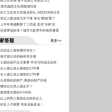
离婚路上出车祸 妻子质疑丈夫故意为之
021青岛婚恋文化周圆满结束
女儿向亡父女友主张返还彩礼 法院判决部分支
婚登记人数连续九年下降 青岛“围城”围了
岛上半年离婚数降了三四成 是否“冷静”还
坚守还是降低标准？城市大龄青年的相亲遭遇
家答疑
更多>>
恋爱后的女人都有哪些变化？
怎样做才能让你的她有安全感
女博士婚后搞不定夫妻事 学历与性福没必然
已婚女人最让老公痛恨的17件事
已婚女人最让老公痛恨的17件事
夫妻分居期间的财产,离婚后财产归谁
女人哪些过往男人最在乎？
女人最需要关爱的4个时刻
九成以上的男人都喜欢这样的女人
这样的女人不能要 有多远躲多远！