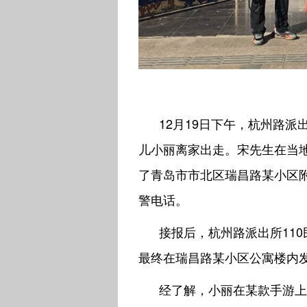
12月19日下午，杭州路派
儿小丽离家出走。宋先生在当
了青岛市市北区瑞昌路某小区
警电话。
接报后，杭州路派出所11
最终在瑞昌路某小区公寓楼内
经了解，小丽在某款手游上