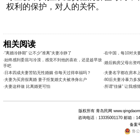
权利的保护，对人的关怀。
相关阅读
·“离婚冷静期” 让不少“准离”夫妻冷静了
·在中国，每10对夫
·始终感到委屈与冷漠，感觉不到他的喜欢，还是趁早放
·婚后购房父母出资
手吧
·日本四成夫妻苦陷无性婚姻 你每天过得幸福吗？
·夫妻名字都在房本
·夫妻为买房假离婚 妻子拒复婚丈夫被净身出户
·80后夫妻冷暴力多
·夫妻这样做 比离婚更可怕
·所谓“佳缘” 让我
版权所有 青岛民网 www.qingdaominwang
咨询电话：13335001170 邮箱：1
备案
鲁公