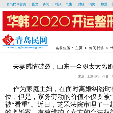
青岛民网首页
|
图文
要闻
|
时政
民生
|
财经
消费
|
旅游
当前位置：
主页
>
你问我答
>
夫妻感情破裂，山东一全职太太离婚
来源：北京日报 作者：本报记
作为家庭主妇，在面对离婚纠纷时
位，但是，家务劳动的价值不仅要被“
被“看重”。近日，芝罘法院审理了一
的离婚案，有效维护了女方的合法权