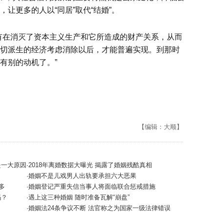
让更多的人以“同居”取代“结婚”。
有在消灭了资本主义生产和它所造成的财产关系，从而
切派生的经济考虑消除以后，才能普遍实现。到那时
有别的动机了。”
【编辑：大顺】
是一大原因
·2018年离婚数据大曝光 揭露了婚姻残酷真相
·婚姻不是儿戏男人出轨要承担六大恶果
多
·婚姻登记严重失信当事人将面临联合惩戒措施
吗？
·遇上这三种婚姻 随时准备瓦解“崩盘”
·婚姻法24条争议不断 法官称之为国家一级法律错误