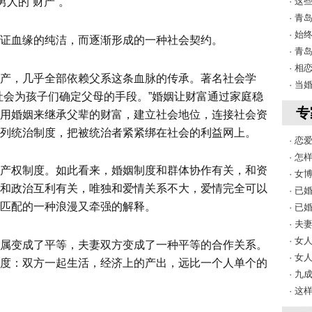
· 
男人的“财产”。
· 
· 
证血缘的纯洁，而逐渐形成的一种社会契约。
· 
· 
产，几乎全部依赖父系这条血脉的传承。著名社会学
· 
社会为孩子们确定父母的手段。”婚姻让财富通过家庭稳
专
用婚姻来继承父辈的财富，建立社会地位，连接社会资
列统治制度，把被统治者紧紧绑在社会的利益网上。
· 
· 
产权制度。如此看来，婚姻制度和群体协作有关，和资
· 
和政治互利有关，唯独和爱情关系不大，爱情完全可以
· 
匹配的一种浪漫又牵强的解释。
· 
· 
· 
属变成了平等，夫妻双方变成了一种平等的合作关系。
· 
度：双方一起生活，经济上的产出，远比一个人单个的
· 
· 