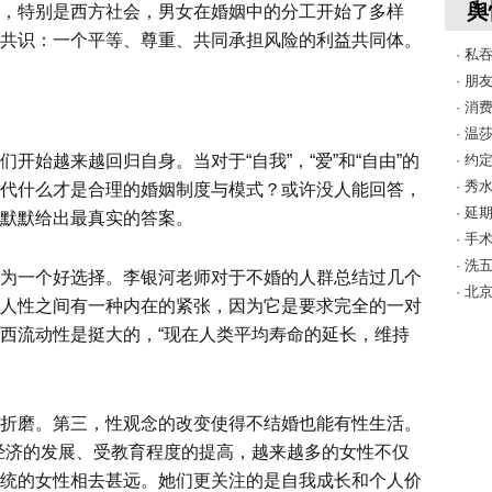
舆
，特别是西方社会，男女在婚姻中的分工开始了多样
共识：一个平等、尊重、共同承担风险的利益共同体。
· 私
· 
· 
· 
始越来越回归自身。当对于“自我”，“爱”和“自由”的
· 
· 
代什么才是合理的婚姻制度与模式？或许没人能回答，
· 
默默给出最真实的答案。
· 
· 
为一个好选择。李银河老师对于不婚的人群总结过几个
· 
人性之间有一种内在的紧张，因为它是要求完全的一对
西流动性是挺大的，“现在人类平均寿命的延长，维持
折磨。第三，性观念的改变使得不结婚也能有性生活。
经济的发展、受教育程度的提高，越来越多的女性不仅
统的女性相去甚远。她们更关注的是自我成长和个人价