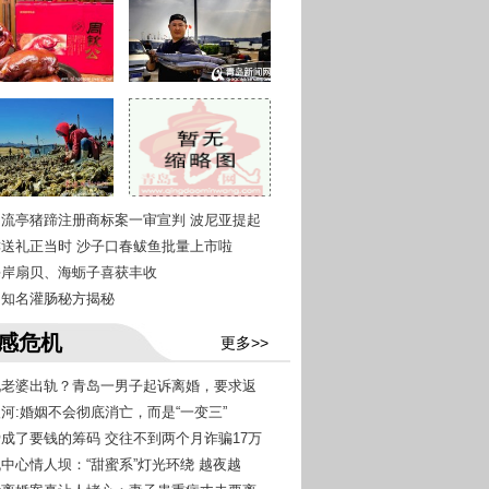
青岛流亭猪蹄注册商标案一审宣判 波尼亚提起
尝鲜送礼正当时 沙子口春鲅鱼批量上市啦
西海岸扇贝、海蛎子喜获丰收
青岛知名灌肠秘方揭秘
感危机
更多>>
发现老婆出轨？青岛一男子起诉离婚，要求返
银河:婚姻不会彻底消亡，而是“一变三”
恋爱成了要钱的筹码 交往不到两个月诈骗17万
帆中心情人坝：“甜蜜系”灯光环绕 越夜越