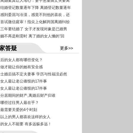
这些离婚案真让人堵心：妻子患重病丈夫要离
青岛结婚登记数量逐年下降 离婚登记数量逐年
始终感到委屈与冷漠，感觉不到他的喜欢，还
青岛首试微信庭审！指尖上化解跨国离婚纠纷
相恋三年要结婚了 女子才发现对象是已婚男
当婚姻不再是刚需时 离了婚的女人懒的“回
家答疑
更多>>
恋爱后的女人都有哪些变化？
怎样做才能让你的她有安全感
女博士婚后搞不定夫妻事 学历与性福没必然
已婚女人最让老公痛恨的17件事
已婚女人最让老公痛恨的17件事
夫妻分居期间的财产,离婚后财产归谁
女人哪些过往男人最在乎？
女人最需要关爱的4个时刻
九成以上的男人都喜欢这样的女人
这样的女人不能要 有多远躲多远！