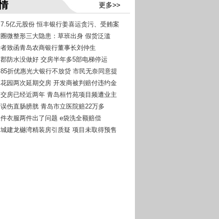
情
更多>>
吞7.5亿元股份 恒丰银行姜喜运贪污、受贿案
朋友圈微整形三大隐患：草班出身 假货泛滥
消费者致函青岛农商银行董事长刘仲生
温莎郡防水没做好 交房半年多5部电梯停运
约定85折优惠光大银行不放贷 市民无奈同意提
秀水花园两次延期交房 开发商被判赔付违约金
延期交房已经近两年 青岛桓竹苑项目频遭业主
手术误伤直肠膀胱 青岛市立医院赔22万多
洗五件衣服两件出了问题 e袋洗全额赔偿
北京城建龙樾湾精装房引质疑 项目未取得预售