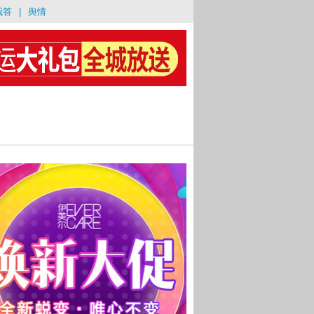
我答
|
舆情