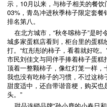
示，10月以来，与柿子相关的餐饮
03%，青岛冲进秋季柿子限定套餐销
排名第八。
在北方城市，“秋冬嗦柿子”是时
城多家蛋糕店看到，柜台里的蛋糕
打。“红彤彤的柿子，看着就好吃。
市民刘佳文与同伴手捧着柿子蛋糕
顶着一整颗柿子，像红灯笼一样，
我也没有吃柿子的习惯，不过这柿
甜度适中，还自带谐音梗，购买也
头。”
甜品连锁品牌“孙小鹿的小春日和