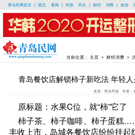
青岛民网首页
|
图文
要闻
|
时政
民生
|
财经
消费
|
旅游
当前位置：
主页
>
财经消费
>
青岛餐饮店解锁柿子新吃法 年轻
来源：青岛早报 作者：本报记
原标题：水果C位，就“柿”它了
柿子茶、柿子咖啡、柿子蛋糕…
丰收上市，岛城各餐饮店纷纷挂起