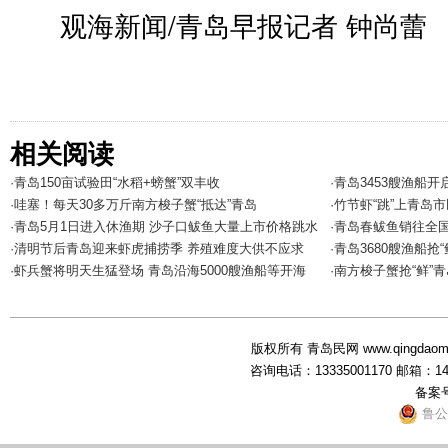
观海新闻/青岛早报记者 钟尚蕾
相关阅读
·青岛150亩试验田“水稻+螃蟹”双丰收
·青岛3453艘渔船
·哇塞！每天30多万斤南方梭子蟹“抵达”青岛
·竹节虾“跳”上青岛
·青岛5月1日进入休渔期 沙子口鲅鱼大量上市价格跳水
·青岛春鲅鱼销往全国
·清明节后青岛迎来虾虎捕捞季 养殖难度大供不应求
·青岛3680艘渔船抢“
·虾兵蟹将明天生猛登场 青岛沿海5000艘渔船等开海
·南方梭子蟹抢“鲜”青
版权所有 青岛民网 www.qingdaominwang
咨询电话：13335001170 邮箱：1
备案
鲁公