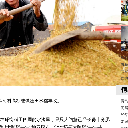
· 智
· 
· 
· 
情
耳河村高标准试验田水稻丰收。
· 青
· 
· 
在环绕稻田四周的水沟里，只只大闸蟹已经长得十分肥
· 
利用“稻蟹共生”种养模式，让水稻与大闸蟹“共生共