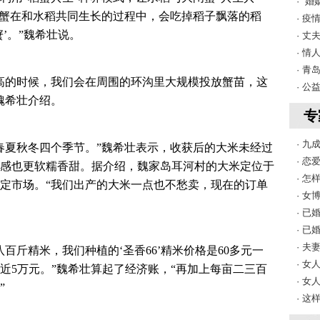
· 
闸蟹在和水稻共同生长的过程中，会吃掉稻子飘落的稻
· 
’。”魏希壮说。
· 
· 情
· 
米高的时候，我们会在周围的环沟里大规模投放蟹苗，这
· 公
魏希壮介绍。
专
· 
春夏秋冬四个季节。”魏希壮表示，收获后的大米未经过
· 
感也更软糯香甜。据介绍，魏家岛耳河村的大米定位于
· 
定市场。“我们出产的大米一点也不愁卖，现在的订单
· 
· 
· 
· 
百斤精米，我们种植的‘圣香66’精米价格是60多元一
· 
近5万元。”魏希壮算起了经济账，“再加上每亩二三百
· 
”
· 