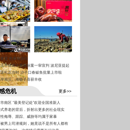
慧食堂 色香味俱佳
青岛流亭猪蹄注册商标案一审宣判 波尼亚提起
尝鲜送礼正当时 沙子口春鲅鱼批量上市啦
西海岸扇贝、海蛎子喜获丰收
感危机
更多>>
岛市南区 “最美登记处”欢迎全国准新人
同居式养老的背后，折射出更多的社会现实
经常性侮辱、跟踪、威胁等均属于家暴
老婆被男上司潜规则，她竟说不是所有人都有