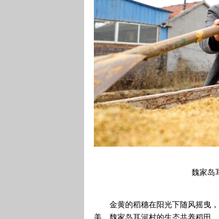
魏家岛
金黄的稻穗在阳光下随风摇曳，
美。魏家岛耳河村的生态共养稻田，