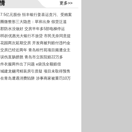
情
更多>>
吞7.5亿元股份 恒丰银行姜喜运贪污、受贿案
朋友圈微整形三大隐患：草班出身 假货泛滥
温莎郡防水没做好 交房半年多5部电梯停运
约定85折优惠光大银行不放贷 市民无奈同意提
秀水花园两次延期交房 开发商被判赔付违约金
延期交房已经近两年 青岛桓竹苑项目频遭业主
手术误伤直肠膀胱 青岛市立医院赔22万多
洗五件衣服两件出了问题 e袋洗全额赔偿
北京城建龙樾湾精装房引质疑 项目未取得预售
游客在青岛遭遇消费陷阱 涉事商家被重罚10万