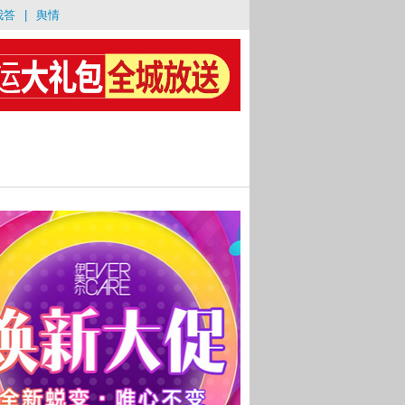
我答
|
舆情