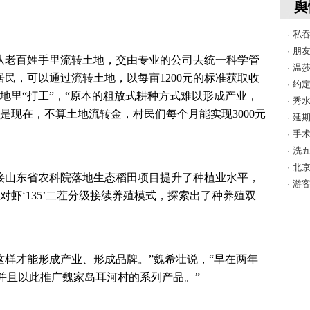
舆
· 私
· 
从老百姓手里流转土地，交由专业的公司去统一科学管
· 
民，可以通过流转土地，以每亩1200元的标准获取收
· 
地里“打工”，“原本的粗放式耕种方式难以形成产业，
· 
是现在，不算土地流转金，村民们每个月能实现3000元
· 
· 
· 
· 
年对接山东省农科院落地生态稻田项目提升了种植业水平，
· 
虾‘135’二茬分级接续养殖模式，探索出了种养殖双
这样才能形成产业、形成品牌。”魏希壮说，“早在两年
，并且以此推广魏家岛耳河村的系列产品。”