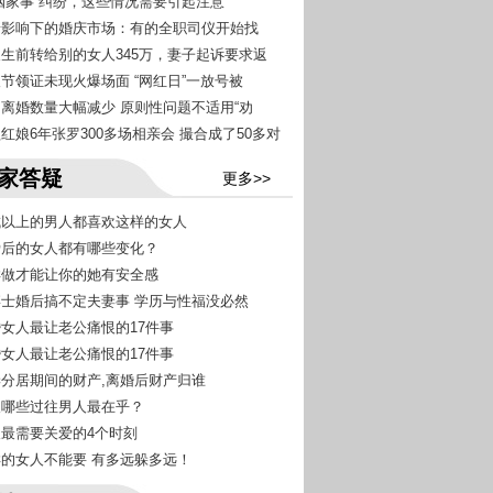
“婚姻家事”纠纷，这些情况需要引起注意
疫情影响下的婚庆市场：有的全职司仪开始找
丈夫生前转给别的女人345万，妻子起诉要求返
人节领证未现火爆场面 “网红日”一放号被
青岛离婚数量大幅减少 原则性问题不适用“劝
益红娘6年张罗300多场相亲会 撮合成了50多对
家答疑
更多>>
九成以上的男人都喜欢这样的女人
恋爱后的女人都有哪些变化？
怎样做才能让你的她有安全感
女博士婚后搞不定夫妻事 学历与性福没必然
已婚女人最让老公痛恨的17件事
已婚女人最让老公痛恨的17件事
夫妻分居期间的财产,离婚后财产归谁
女人哪些过往男人最在乎？
女人最需要关爱的4个时刻
这样的女人不能要 有多远躲多远！