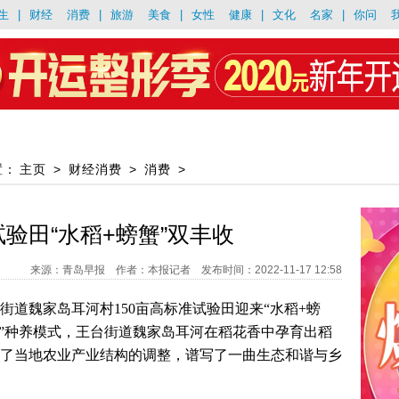
生
|
财经
消费
|
旅游
美食
|
女性
健康
|
文化
名家
|
你问
置：
主页
>
财经消费
>
消费
>
试验田“水稻+螃蟹”双丰收
来源：青岛早报 作者：本报记者 发布时间：2022-11-17 12:58
街道魏家岛耳河村150亩高标准试验田迎来“水稻+螃
生”种养模式，王台街道魏家岛耳河在稻花香中孕育出稻
了当地农业产业结构的调整，谱写了一曲生态和谐与乡