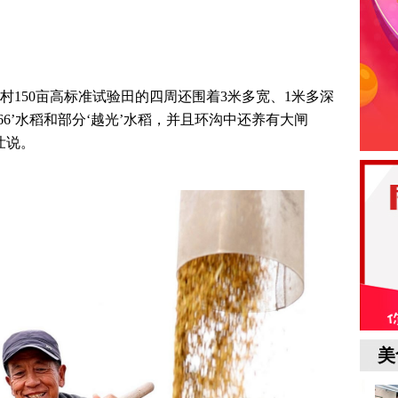
村150亩高标准试验田的四周还围着3米多宽、1米多深
66’水稻和部分‘越光’水稻，并且环沟中还养有大闸
壮说。
美