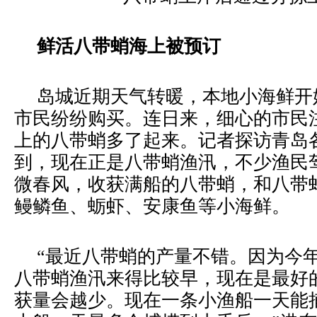
鲜活八带蛸海上被预订
岛城近期天气转暖，本地小海鲜开
市民纷纷购买。连日来，细心的市民
上的八带蛸多了起来。记者探访青岛
到，现在正是八带蛸渔汛，不少渔民
微春风，收获满船的八带蛸，和八带
鳗鳞鱼、蛎虾、安康鱼等小海鲜。
“最近八带蛸的产量不错。因为今
八带蛸渔汛来得比较早，现在是最好
获量会越少。现在一条小渔船一天能捕