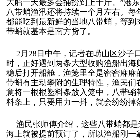
大船一天最多会捕捞到上千斤。”港
八带蛸渔汛还将持续一个月左右。每
都能吃到最新鲜的当地八带蛸，等到
带蛸就基本是南方货了。
2月28日中午，记者在崂山区沙子
时，正好遇到两条大型收购渔船出海
稳后打开船舱，渔笼里全是密密麻麻
带蛸有主动攀附的生理特性，渔民们
意将一根根塑料条放入笼中，八带蛸
料条上，只要用力一抖，就会纷纷掉
渔民张师傅介绍，这些八带蛸都是
海上就被提前预订了，所以渔船刚一