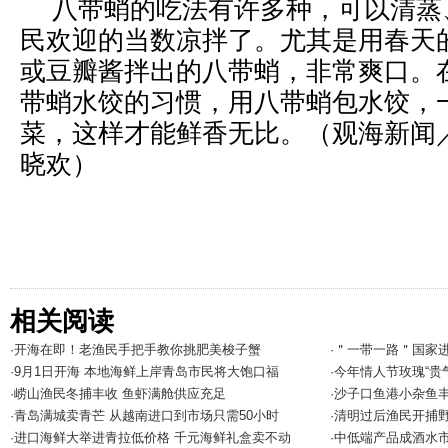
八带蛸的吃法有许多种，可以清蒸
民欢迎的当数凉拌了。尤其是用春天
或豆瓣酱拌出的八带蛸，非常爽口。
带蛸水饺的习惯，用八带蛸包水饺，
菜，这样才能鲜香无比。（观海新闻
晓欢）
相关阅读
·开海在即！老渔民手把手教你挑肥美梭子蟹
·＂一带一路＂国家
·9月1日开海 本地海鲜上岸青岛市民将大饱口福
·今年情人节玫瑰“贵
·崂山渔民冬捕丰收 鱼虾满舱供应充足
·沙子口鱼港小杂鱼
·青岛满城卖青芒 从越南进口到市场只需50小时
·清明过后渔民开捕野
·进口海鲜大举进青拉低价格 千元海鲜礼盒卖不动
·中低端产品成酒水