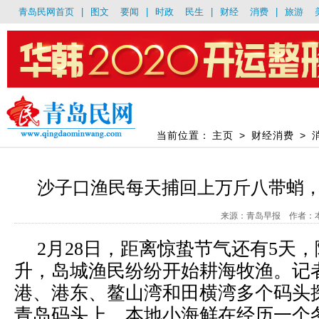
青岛民网首页
|
图文
要闻
|
时政
民生
|
财经
消费
|
旅游
当前位置：
主页
>
财经消费
>
沙子口渔民每天捕回上万斤八带蛸
来源：青岛早报 作者：本报记
2月28日，距离惊蛰节气还有5天
升，岛城渔民纷纷开始耕海牧渔。记
港、港东、鳌山湾和田横湾多个码头
青岛码头上，本地小海鲜在经历一个冬