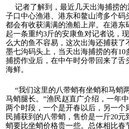
记者了解到，最近几天出海捕捞的
子口中心渔港、港东和鳌山湾多个码
都会有收获满满的渔船上岸。在港东
起一条重约3斤的安康鱼对记者说，
么大的鱼不容易，这次出海还捕获了
墨七沟码头上，当天出海捕捞的有10
捕捞作业后，在中午时分带回来了舌
海鲜。
“我们这里的八带蛸有坐蛸和马蛸
马蛸腿长。”渔民赵直广介绍，一年
两个时段，一个是开春以后，另一个
民捕获到的八带蛸，售价是一斤20元
蛸要比坐蛸价格贵一些。总体相比春