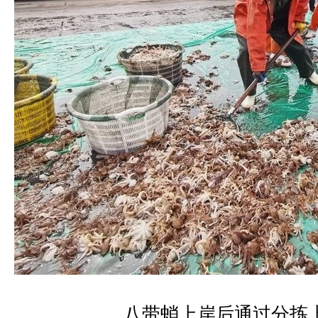
八带蛸上岸后通过分拣