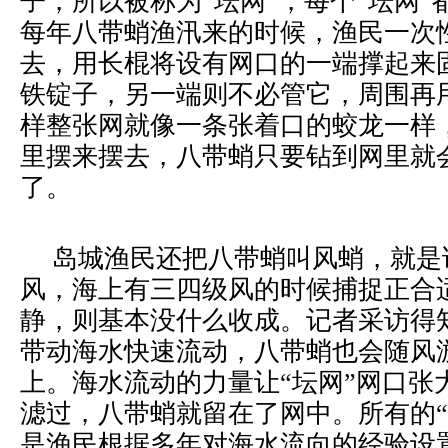
子，所以被称为“坛网”，每个“坛网
每年八带蛸渔汛来的时候，渔民一次性
去，用长棍将设有网口的一端撑起来
铁锭子，另一端则不必管它，周围再
样整张网就像一条张着口的蛟龙一样
里摆来摆去，八带蛸只要钻到网里就
了。
岛城渔民还把八带蛸叫风蛸，就是
风，海上有三四级风的时候捕捉正合
静，则基本没什么收成。记者采访得
带动海水快速流动，八带蛸也会随风
上。海水流动的力量让“坛网”网口张
滤过，八带蛸就留在了网中。所有的“
是渔民根据多年对海水流向的经验设