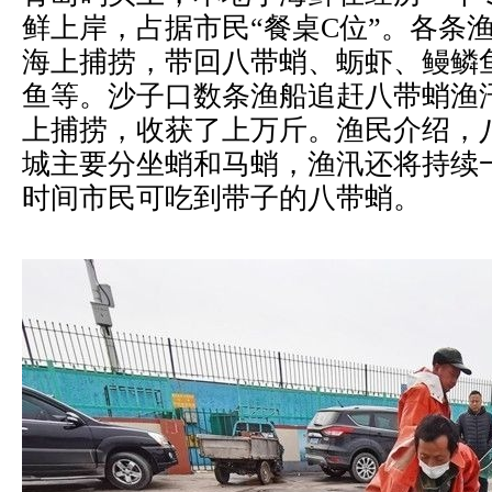
鲜上岸，占据市民“餐桌C位”。各条
海上捕捞，带回八带蛸、蛎虾、鳗鳞
鱼等。沙子口数条渔船追赶八带蛸渔
上捕捞，收获了上万斤。渔民介绍，
城主要分坐蛸和马蛸，渔汛还将持续
时间市民可吃到带子的八带蛸。