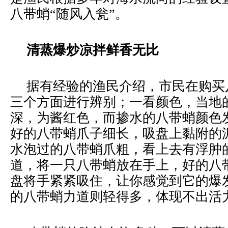
八带蛸“随风入瓮”。
清蒸爆炒凉拌鲜香无比
据有经验的渔民介绍，市民在购买
三个方面进行辨别；一看颜色，当地
深，为酱红色，而掺水的八带蛸颜色
好的八带蛸爪子细长，吸盘上黏附的
水泡过的八带蛸爪粗，看上去有浮肿
道，将一只八带蛸放在手上，好的八
盘将手紧紧吸住，让你感觉到它的爆
的八带蛸力道则轻得多，体现不出活