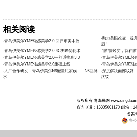
相关阅读
·助力美眼改变，提
·青岛伊美尔YME轻感美学2.0 回归审美本质
启！
·青岛伊美尔YME轻感美学2.0 4C美眸优化术
·“眼”值蜕变，就
·青岛伊美尔YME轻感美学2.0—舒适抗衰3.0
·青岛伊美尔YME轻
·青岛伊美尔YME轻感美学2.0重磅上线
·青岛伊美尔YME轻感
·大厂合作研发，青岛伊美尔N6能量瓶家族——N6巨补
·深度解决面部纹路
水
汰纹
版权所有 青岛民网 www.qingdaominwang
咨询电话：13335001170 邮箱：1
备案
鲁公