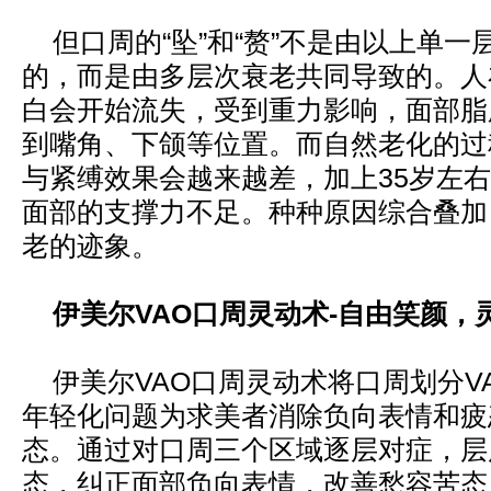
但口周的“坠”和“赘”不是由以上单一
的，而是由多层次衰老共同导致的。人
白会开始流失，受到重力影响，面部脂
到嘴角、下颌等位置。而自然老化的过
与紧缚效果会越来越差，加上35岁左
面部的支撑力不足。种种原因综合叠加
老的迹象。
伊美尔VAO口周灵动术-自由笑颜，
伊美尔VAO口周灵动术将口周划分V
年轻化问题为求美者消除负向表情和疲
态。通过对口周三个区域逐层对症，层
态，纠正面部负向表情，改善愁容苦态