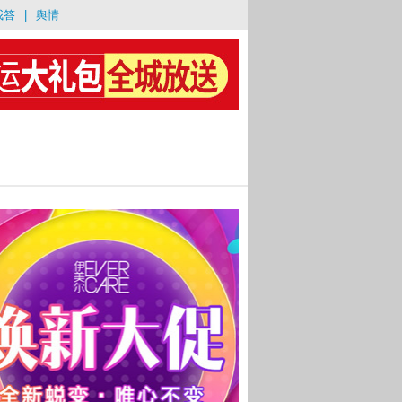
我答
|
舆情