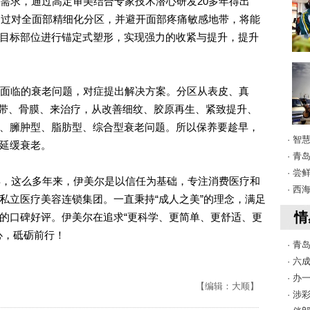
求，通过高定审美结合专家技术潜心研发20多年得出
法，通过对全面部精细化分区，并避开面部疼痛敏感地带，将能
目标部位进行锚定式塑形，实现强力的收紧与提升，提升
面临的衰老问题，对症提出解决方案。分区从表皮、真
韧带、骨膜、来治疗，从改善细纹、胶原再生、紧致提升、
、臃肿型、脂肪型、综合型衰老问题。所以保养要趁早，
· 智
延缓衰老。
· 
· 
，这么多年来，伊美尔是以信任为基础，专注消费医疗和
· 
私立医疗美容连锁集团。一直秉持“成人之美”的理念，满足
情
的口碑好评。伊美尔在追求“更科学、更简单、更舒适、更
心，砥砺前行！
· 青
· 
· 
【编辑：大顺】
· 