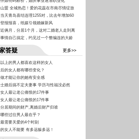
伴郎伴娘明码标价，婚庆事业逐渐职业化
海誓山盟 全城热恋！爱的花蕊在市南尽情绽放
夕当天青岛喜结连理1255对，比去年增加60
结婚登报报喜，纸媒引领婚嫁新风
闪婚近俩月，分居1个月，这对二婚老人走到离
有些事情自己搞定，约见过一个整编连的大龄
家答疑
更多>>
九成以上的男人都喜欢这样的女人
恋爱后的女人都有哪些变化？
怎样做才能让你的她有安全感
女博士婚后搞不定夫妻事 学历与性福没必然
已婚女人最让老公痛恨的17件事
已婚女人最让老公痛恨的17件事
夫妻分居期间的财产,离婚后财产归谁
女人哪些过往男人最在乎？
女人最需要关爱的4个时刻
这样的女人不能要 有多远躲多远！