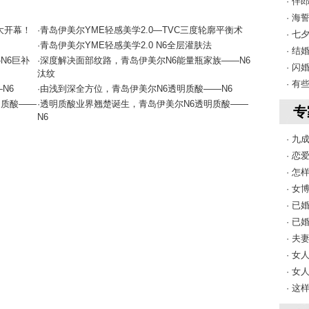
· 
· 
大开幕！
·青岛伊美尔YME轻感美学2.0—TVC三度轮廓平衡术
· 七
·青岛伊美尔YME轻感美学2.0 N6全层灌肤法
· 
N6巨补
·深度解决面部纹路，青岛伊美尔N6能量瓶家族——N6
· 
汰纹
· 
N6
·由浅到深全方位，青岛伊美尔N6透明质酸——N6
明质酸——
·透明质酸业界翘楚诞生，青岛伊美尔N6透明质酸——
专
N6
· 
· 
· 
· 
· 
· 
· 
· 
· 
· 