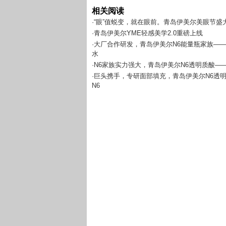
相关阅读
·“眼”值蜕变，就在眼前。青岛伊美尔美眼节盛
·青岛伊美尔YME轻感美学2.0重磅上线
·大厂合作研发，青岛伊美尔N6能量瓶家族——
水
·N6家族实力强大，青岛伊美尔N6透明质酸——
·巨头携手，专研面部填充，青岛伊美尔N6透
N6