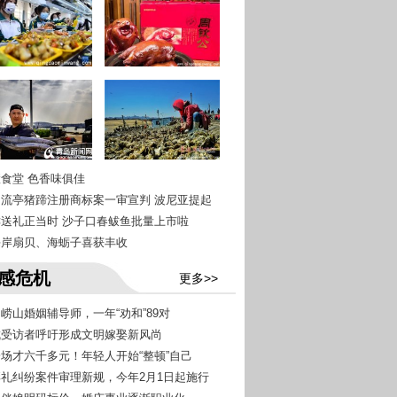
慧食堂 色香味俱佳
青岛流亭猪蹄注册商标案一审宣判 波尼亚提起
尝鲜送礼正当时 沙子口春鲅鱼批量上市啦
西海岸扇贝、海蛎子喜获丰收
感危机
更多>>
岛崂山婚姻辅导师，一年“劝和”89对
六成受访者呼吁形成文明嫁娶新风尚
办一场才六千多元！年轻人开始“整顿”自己
涉彩礼纠纷案件审理新规，今年2月1日起施行