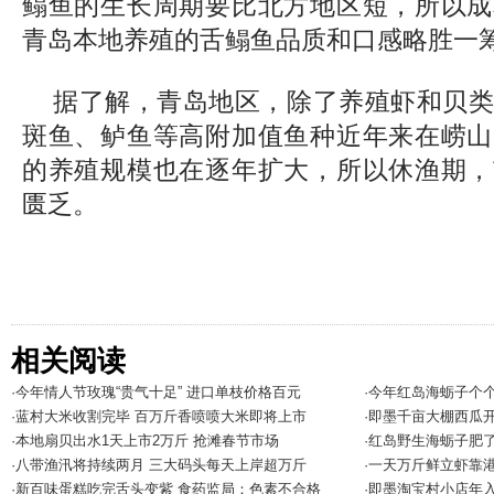
鳎鱼的生长周期要比北方地区短，所以成
青岛本地养殖的舌鳎鱼品质和口感略胜一
据了解，青岛地区，除了养殖虾和贝
斑鱼、鲈鱼等高附加值鱼种近年来在崂山
的养殖规模也在逐年扩大，所以休渔期，
匮乏。
相关阅读
·今年情人节玫瑰“贵气十足” 进口单枝价格百元
·今年红岛海蛎子个
·蓝村大米收割完毕 百万斤香喷喷大米即将上市
·即墨千亩大棚西瓜
·本地扇贝出水1天上市2万斤 抢滩春节市场
·红岛野生海蛎子肥
·八带渔汛将持续两月 三大码头每天上岸超万斤
·一天万斤鲜立虾靠港
·新百味蛋糕吃完舌头变紫 食药监局：色素不合格
·即墨淘宝村小店年入