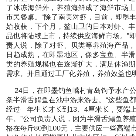
了冰冻海鲜外，养殖海鲜成了海鲜市场上
市民餐桌。“除了南美对虾，目前，即墨
始收获，下个月，鳌山卫的日本对虾、丰
品也将陆续上市，持续供应海鲜市场。”
责人说，除了对虾、贝类等养殖海产品，
日趋成熟，在即墨地区，像多宝鱼、半滑
类的养殖规模也在逐渐扩大，满足休渔期
需求。并且通过工厂化养殖，养殖效益也
24日，在即墨钓鱼嘴村青岛钧予水产
条半滑舌鳎鱼在池中游来游去。“这些鱼
经过一年生长才长到13、4厘米长，要端
年。”公司负责人说，因为半滑舌鳎鱼养
格在每斤80到100元，主要供应一些高端