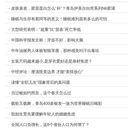
· 皮肤衰老，胶原蛋白怎么“补”？青岛伊美尔自营系列N6胶灌
· 睡眠与生存有着同等的意义！睡眠难到底有多么的可怕
· 大型研究表明：“超重”比“苗条”死亡率低
· 中国科学报发文称：牙齿不好，影响大脑
· 中年油腻男人体验智能享瘦，那种感觉叫汗出毒祛
· 女装尺码越来越小,是穿衣爱好还是身材焦虑？
· 中经评论：厘清医美边界 才能“美得放心”
· 读懂“全职儿女”现象背后的真问题
· 当过敏如约而至，这个春天怎么过
· 载歌又载舞，青岛400多银发一族为世界睡眠日喝彩
· 鼓励生育先要缓解年轻人的婚姻焦虑
· 全国人口负增长，这8个省份人口为何增了？