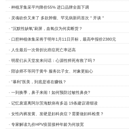
· 种植牙集采平均降价55% 进口品牌全面下调
· 灵魂砍价又来了 多款肿瘤、罕见病新药首次＂开谈＂
· “沉默性缺氧”刷屏，血氧仪为何卖断货？
· 口腔种植体集采将于明年1月11日开标，最高申报价2380元
· 人生最后一次骨折比癌症死亡率还高
· 明星们从天堂发来问话：心源性猝死有救了吗？
· 陪诊师不等同于黄牛 服务比子女、对象更贴心
· “暴利”医美，到底是谁在赚钱？
· 一到换季，鼻子来闹！如何预防过敏性鼻炎?
· 记忆衰退离阿尔茨海默病有多远 19条建议请细读
· 女性内裤发黄、发硬是妇科炎症？需要做妇科检查？
· 专家解读九价HPV疫苗接种年龄为何放宽