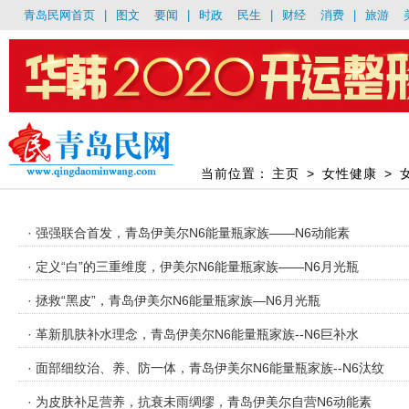
青岛民网首页
|
图文
要闻
|
时政
民生
|
财经
消费
|
旅游
当前位置：
主页
>
女性健康
>
· 强强联合首发，青岛伊美尔N6能量瓶家族——N6动能素
· 定义“白”的三重维度，伊美尔N6能量瓶家族——N6月光瓶
· 拯救“黑皮”，青岛伊美尔N6能量瓶家族—N6月光瓶
· 革新肌肤补水理念，青岛伊美尔N6能量瓶家族--N6巨补水
· 面部细纹治、养、防一体，青岛伊美尔N6能量瓶家族--N6汰纹
· 为皮肤补足营养，抗衰未雨绸缪，青岛伊美尔自营N6动能素