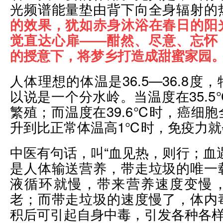
光频谱能量垫由背下向全身辐射的
的效果，犹如赤身沐浴在春日的阳
觉直达心扉——酣然、尽意、忘怀
的授意下，将梦乡打造成甜蜜家园
人体理想的体温是36.5—36.8度，
以说是一个分水岭。当温度在35.
繁殖；而温度在39.6℃时，癌细
升到比正常体温高1℃时，免疫力就会
中医有句话，叫“血见热，则行；血
是人体输送营养，带走垃圾的唯一
液循环就慢，带来营养速度变慢
老；而带走垃圾的速度慢了，体内
积后可引起自身中毒，引发各种各