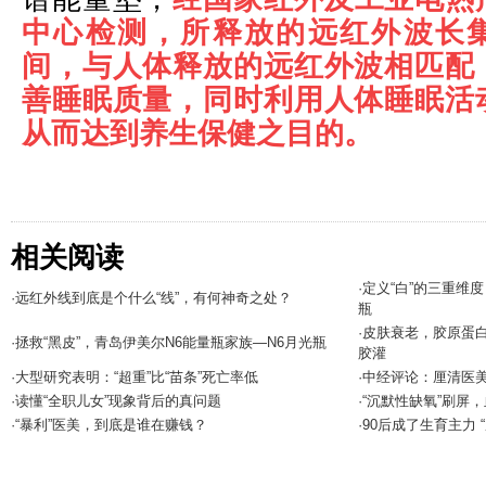
中心检测，所释放的远红外波长集中
间，与人体释放的远红外波相匹配
善睡眠质量，同时利用人体睡眠活
从而达到养生保健之目的。
相关阅读
·定义“白”的三重维
·远红外线到底是个什么“线”，有何神奇之处？
瓶
·皮肤衰老，胶原蛋白
·拯救“黑皮”，青岛伊美尔N6能量瓶家族—N6月光瓶
胶灌
·大型研究表明：“超重”比“苗条”死亡率低
·中经评论：厘清医美
·读懂“全职儿女”现象背后的真问题
·“沉默性缺氧”刷屏
·“暴利”医美，到底是谁在赚钱？
·90后成了生育主力 