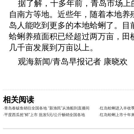
据了解，十多年前，青岛市场上
自南方等地。近些年，随着本地养
岛人能吃到更多的本地蛤蜊了。目
蛤蜊养殖面积已经超过两万亩，田
几千亩发展到万亩以上。
观海新闻/青岛早报记者 康晓欢
相关阅读
·青岛春鲅鱼销往全国各地 “新渔民”从渔船到直播间
·红岛蛤蜊进入丰收季
·平度西瓜抢“鲜”上市 批发5元/公斤畅销全国各地
·红岛蛤蜊上市十年