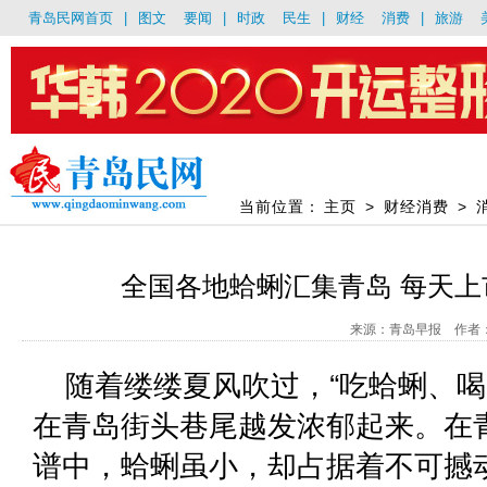
青岛民网首页
|
图文
要闻
|
时政
民生
|
财经
消费
|
旅游
当前位置：
主页
>
财经消费
>
全国各地蛤蜊汇集青岛 每天
来源：青岛早报 作者：康晓
随着缕缕夏风吹过，“吃蛤蜊、喝
在青岛街头巷尾越发浓郁起来。在
谱中，蛤蜊虽小，却占据着不可撼动