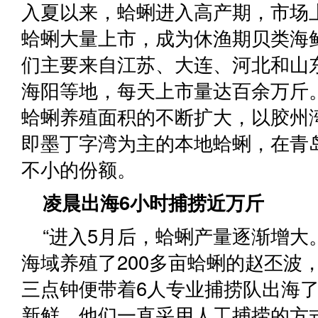
入夏以来，蛤蜊进入高产期，市场
蛤蜊大量上市，成为休渔期贝类海鲜
们主要来自江苏、大连、河北和山
海阳等地，每天上市量达百余万斤
蛤蜊养殖面积的不断扩大，以胶州
即墨丁字湾为主的本地蛤蜊，在青
不小的份额。
凌晨出海6小时捕捞近万斤
“进入5月后，蛤蜊产量逐渐增大
海域养殖了200多亩蛤蜊的赵丕波
三点钟便带着6人专业捕捞队出海
新鲜，他们一直采用人工捕捞的方