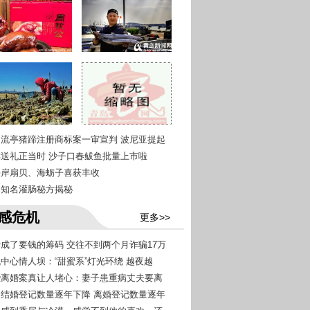
青岛流亭猪蹄注册商标案一审宣判 波尼亚提起
尝鲜送礼正当时 沙子口春鲅鱼批量上市啦
西海岸扇贝、海蛎子喜获丰收
青岛知名灌肠秘方揭秘
感危机
更多>>
恋爱成了要钱的筹码 交往不到两个月诈骗17万
帆中心情人坝：“甜蜜系”灯光环绕 越夜越
这些离婚案真让人堵心：妻子患重病丈夫要离
青岛结婚登记数量逐年下降 离婚登记数量逐年