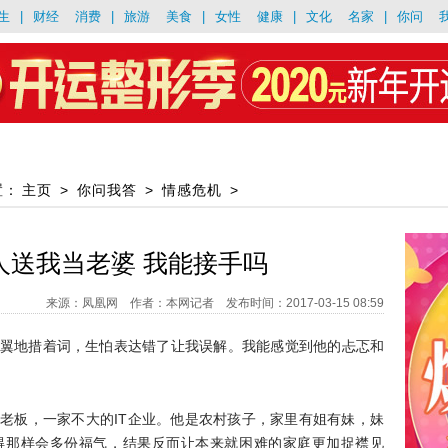
生
|
财经
消费
|
旅游
美食
|
女性
健康
|
文化
名家
|
你问
置：
主页
>
你问我答
>
情感危机
>
人送我当老婆 我能接手吗
来源：凤凰网 作者：本网记者 发布时间：2017-03-15 08:59
翼地措着词，生怕表达错了让我误解。我能感觉到他的忐忑和
老板，一家不大的IT企业。他是农村孩子，家里有姐有妹，妹
得那样会多份福气，结果反而让本来就困难的家庭更加捉襟见