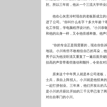
肘。所以三年前，他从一个三流大学毕业
他在心灰意冷时现在的老板新成立的
进了公司。“你叫什么名字？多大年龄？哪
化工学院，学电脑程序设计的。”小川恭
和他的出身一样，又令他倍感卑微。他声
“你的专业正是我需要的，现在你告
地说。小川有些不敢相信自己的耳朵，他
男子以为他没听清又重复了一遍后面关键
抬高的声音带着些激动和颤抖，令坐在对
原来这个中年男人就是本公司老板，
士兵，亲自上阵招人。小川就是他招来的
一起打拼创业。三年来，他们开发出的几
是小川的月薪比开始的三千元早已涨了两
对出自寒门的小川。