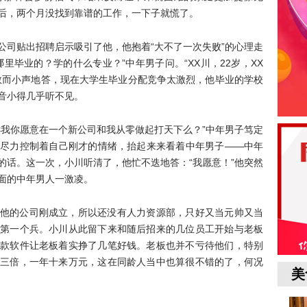
后，两个月没找到靠谱的工作，一下子就慌了。
公司贴出招聘启示吸引了他，他抱着“大不了一次失败”的心理走
里毕业的？学的什么专业？”中年男子问。“XX川，22岁，XX
敬而小声地答，现在大学生毕业分配竞争太激烈，他毕业的学校
音小得几乎听不见。
诉我你愿意在一个新公司和我从零做起打天下么？”中年男子笃定
尽力控制着自己刚才的情绪，抬起来来看着中年男子——中年
的话。这一次，小川听清了，他忙不迭地答：“我愿意！”他突然
面的中年男人一激凌。
他的公司刚成立，所以还没有人力资源部，只好又当元帅又当
第一个兵。小川从此留下来和随后招来的几位员工开始与老板
款软件让老板着实挣了几笔好钱。老板也并不亏待他们，特别
三倍，一年十来万元，这在同龄人当中也算很不错的了，何况
美