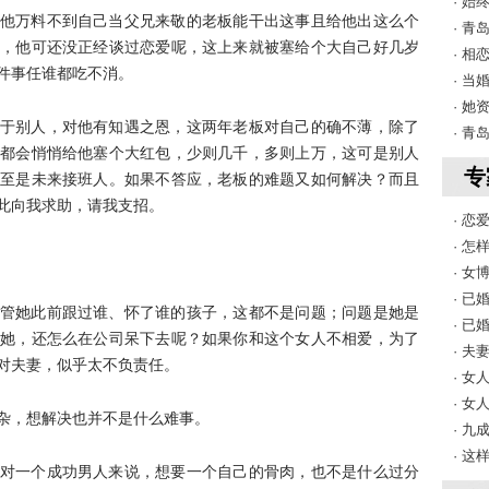
· 
他万料不到自己当父兄来敬的老板能干出这事且给他出这么个
· 
，他可还没正经谈过恋爱呢，这上来就被塞给个大自己好几岁
· 
件事任谁都吃不消。
· 
· 
于别人，对他有知遇之恩，这两年老板对自己的确不薄，除了
· 
都会悄悄给他塞个大红包，少则几千，多则上万，这可是别人
专
至是未来接班人。如果不答应，老板的难题又如何解决？而且
此向我求助，请我支招。
· 
· 
· 
· 
管她此前跟过谁、怀了谁的孩子，这都不是问题；问题是她是
· 
她，还怎么在公司呆下去呢？如果你和这个女人不相爱，为了
· 
对夫妻，似乎太不负责任。
· 
· 
杂，想解决也并不是什么难事。
· 
· 
对一个成功男人来说，想要一个自己的骨肉，也不是什么过分