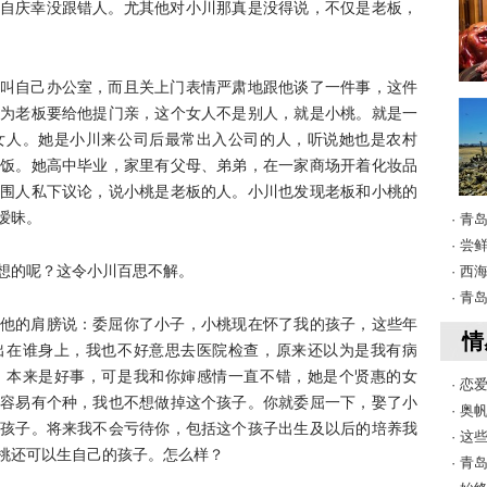
自庆幸没跟错人。尤其他对小川那真是没得说，不仅是老板，
叫自己办公室，而且关上门表情严肃地跟他谈了一件事，这件
为老板要给他提门亲，这个女人不是别人，就是小桃。就是一
女人。她是小川来公司后最常出入公司的人，听说她也是农村
饭。她高中毕业，家里有父母、弟弟，在一家商场开着化妆品
围人私下议论，说小桃是老板的人。小川也发现老板和小桃的
暧昧。
· 
· 
想的呢？这令小川百思不解。
· 
· 
他的肩膀说：委屈你了小子，小桃现在怀了我的孩子，这些年
情
出在谁身上，我也不好意思去医院检查，原来还以为是我有病
，本来是好事，可是我和你婶感情一直不错，她是个贤惠的女
· 
容易有个种，我也不想做掉这个孩子。你就委屈一下，娶了小
· 奥
孩子。将来我不会亏待你，包括这个孩子出生及以后的培养我
· 
桃还可以生自己的孩子。怎么样？
· 