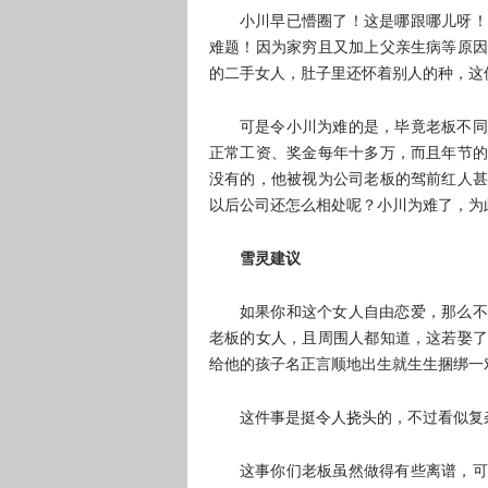
小川早已懵圈了！这是哪跟哪儿呀！
难题！因为家穷且又加上父亲生病等原因
的二手女人，肚子里还怀着别人的种，这
可是令小川为难的是，毕竟老板不同
正常工资、奖金每年十多万，而且年节的
没有的，他被视为公司老板的驾前红人甚
以后公司还怎么相处呢？小川为难了，为
雪灵建议
如果你和这个女人自由恋爱，那么不
老板的女人，且周围人都知道，这若娶了
给他的孩子名正言顺地出生就生生捆绑一
这件事是挺令人挠头的，不过看似复
这事你们老板虽然做得有些离谱，可