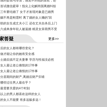
始终感到委屈与冷漠，感觉不到他的喜欢，还
青岛首试微信庭审！指尖上化解跨国离婚纠纷
相恋三年要结婚了 女子才发现对象是已婚男
当婚姻不再是刚需时 离了婚的女人懒的“回
她资助的女生成丈夫小三 还在丈夫自杀后上门
青岛六成单身年轻人被逼婚 精灵女呆萌男不受
家答疑
更多>>
恋爱后的女人都有哪些变化？
怎样做才能让你的她有安全感
女博士婚后搞不定夫妻事 学历与性福没必然
已婚女人最让老公痛恨的17件事
已婚女人最让老公痛恨的17件事
夫妻分居期间的财产,离婚后财产归谁
女人哪些过往男人最在乎？
女人最需要关爱的4个时刻
九成以上的男人都喜欢这样的女人
这样的女人不能要 有多远躲多远！