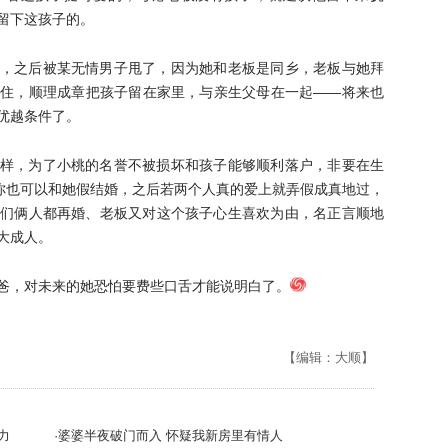
留下这孩子的。
，之后被某无情男子甩了，因为她和老板是同乡，老板与她拜
住，顺理成章把孩子留在家里，与亲生父母在一起——将来也
优越条件了。
样，为了小桃的名誉不被损坏和孩子能够顺利落户，非要在生
，你也可以和她假结婚，之后若两个人真的爱上就弄假成真地过，
们俩人都再婚、老板又对这个孩子心生喜欢为由，名正言顺地
大成人。
爸，对未来的她恐怕要费些口舌才能说明白了。
【编辑：大顺】
力
·婆婆半夜破门而入 怀疑我新房里有情人