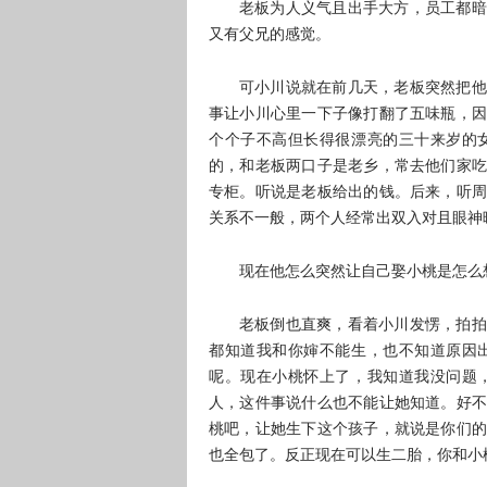
老板为人义气且出手大方，员工都暗
又有父兄的感觉。
可小川说就在前几天，老板突然把他
事让小川心里一下子像打翻了五味瓶，因
个个子不高但长得很漂亮的三十来岁的
的，和老板两口子是老乡，常去他们家吃
专柜。听说是老板给出的钱。后来，听周
关系不一般，两个人经常出双入对且眼神
现在他怎么突然让自己娶小桃是怎么
老板倒也直爽，看着小川发愣，拍拍
都知道我和你婶不能生，也不知道原因
呢。现在小桃怀上了，我知道我没问题
人，这件事说什么也不能让她知道。好不
桃吧，让她生下这个孩子，就说是你们的
也全包了。反正现在可以生二胎，你和小