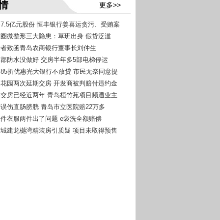
情
更多>>
吞7.5亿元股份 恒丰银行姜喜运贪污、受贿案
朋友圈微整形三大隐患：草班出身 假货泛滥
消费者致函青岛农商银行董事长刘仲生
温莎郡防水没做好 交房半年多5部电梯停运
约定85折优惠光大银行不放贷 市民无奈同意提
秀水花园两次延期交房 开发商被判赔付违约金
延期交房已经近两年 青岛桓竹苑项目频遭业主
手术误伤直肠膀胱 青岛市立医院赔22万多
洗五件衣服两件出了问题 e袋洗全额赔偿
北京城建龙樾湾精装房引质疑 项目未取得预售