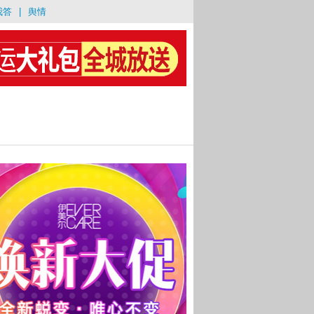
我答
|
舆情