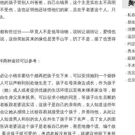
舆
他的孩子管别人叫爸爸，自己出钱养，这个主意实在太不高明
不受伤，这也证明他还珍惜他们的家，且在乎老婆这个人。只
· 私
轨。
· 
· 
都有些过分——毕竟人不是低等动物，说转让就转让，爱情也
· 
说，这份突如其来的缘也是烫手山芋，扔了不是，接了也烫得
· 
· 
· 
样两种途径可以参考：
· 
· 
必让小桃非要结个婚再把孩子生下来，可以安排她到一个僻静
· 
人可以声称到别处做生意了。孩子在母亲身边成长，作为孩子
（她）成人或者提供优越的生活环境以至将来继承家业等，都
由生身父亲来抚养。可以征求小桃的同意，等孩子出生且断奶
老板跟老婆说实话，这孩子是自己的亲骨肉，女人知道这些年
会让她从感情上比较容易就接受这个孩子，并善待他，从此让
人知道男人和别的女人在外生了孩子坏了名声，丢了女人的面
告诉老婆说这个孩子是老板自己的种，善意地撤个谎、编个故
，看这孩子挺可爱的，考虑老板没有孩子，就建议他留下来抚